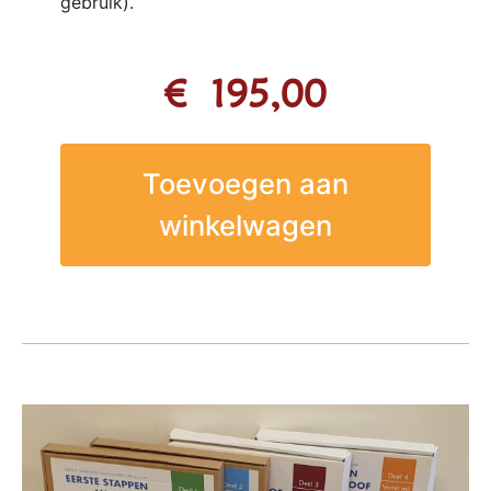
gebruik).
€
195,00
Toevoegen aan
winkelwagen